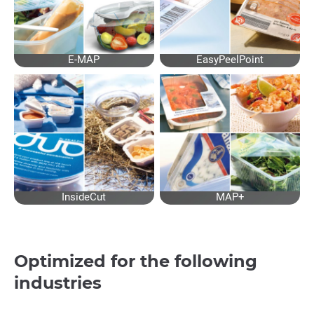
E-MAP
EasyPeelPoint
InsideCut
MAP+
Optimized for the following
industries