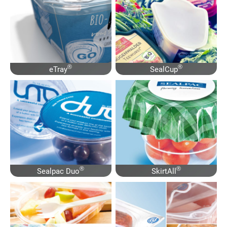
®
®
eTray
SealCup
®
®
Sealpac Duo
SkirtAll