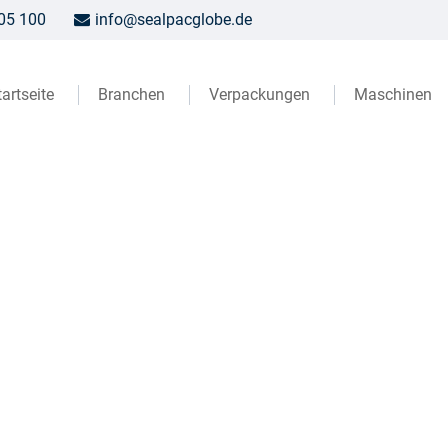
005 100
info@sealpacglobe.de
tartseite
Branchen
Verpackungen
Maschinen